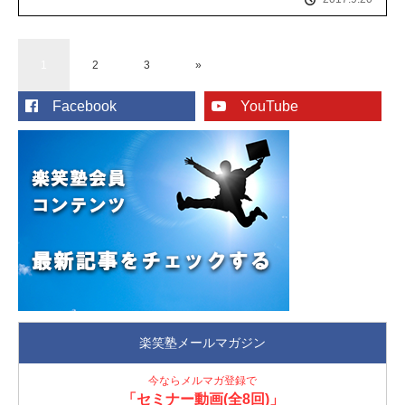
1
2
3
»
Facebook
YouTube
楽笑塾メールマガジン
今ならメルマガ登録で
「セミナー動画(全8回)」