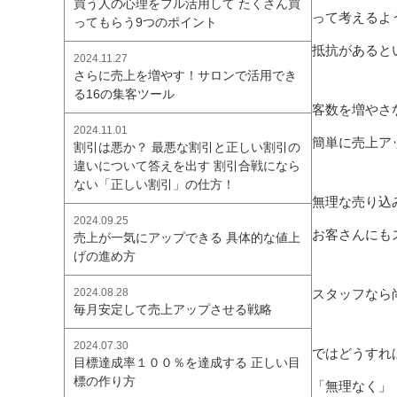
買う人の心理をフル活用して たくさん買
って考えるよ
ってもらう9つのポイント
抵抗があると
2024.11.27
さらに売上を増やす！サロンで活用でき
る16の集客ツール
客数を増やさ
2024.11.01
簡単に売上ア
割引は悪か？ 最悪な割引と正しい割引の
違いについて答えを出す 割引合戦になら
ない「正しい割引」の仕方！
無理な売り込
2024.09.25
お客さんにも
売上が一気にアップできる 具体的な値上
げの進め方
スタッフなら
2024.08.28
毎月安定して売上アップさせる戦略
2024.07.30
ではどうすれ
目標達成率１００％を達成する 正しい目
標の作り方
「無理なく」