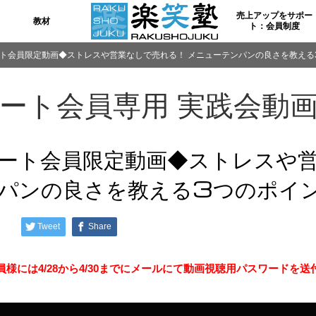
売上アップをサポー
教材
ト：会員制度
ト会員限定動画◆ストレスや営業なしで売れる！ メニューテンパンの良さを教える
ート会員専用
実践会動
ート会員限定動画◆ストレスや営
パンの良さを教える3つのポイ
Tweet
Share
様には4/28から4/30までに
メールにて動画視聴用パスワードを送