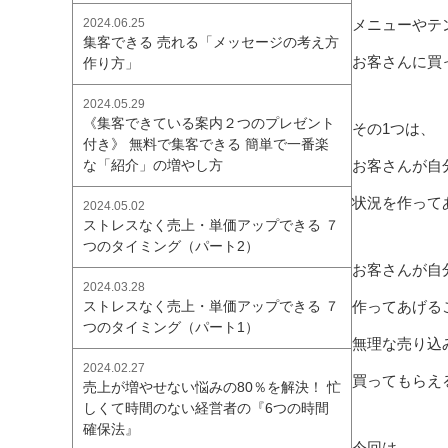
メニューやテ
2024.06.25
集客できる 売れる「メッセージの考え方
お客さんに買
作り方」
2024.05.29
《集客できている案内２つのプレゼント
その1つは、
付き》 無料で集客できる 簡単で一番楽
お客さんが自
な「紹介」の増やし方
状況を作って
2024.05.02
ストレスなく売上・単価アップできる ７
つのタイミング（パート2）
お客さんが自
2024.03.28
作ってあげる
ストレスなく売上・単価アップできる ７
つのタイミング（パート1）
無理な売り込
2024.02.27
買ってもらえ
売上が増やせない悩みの80％を解決！ 忙
しくて時間のない経営者の『6つの時間
確保法』
今回は