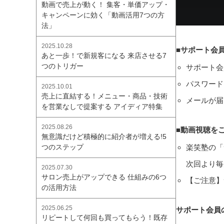
動画で売上が動く！ 集客・単価アップ・
キャンペーンに効く「動画活用7つの方
法」
2025.10.28
■サポート会
あと一歩！で新規客になる 来店させる7
つのトリガー
サポート会
パスワード
2025.10.01
売上に直結する！メニュー・商品・技術
メールが届
を営業なしで提案する アイディア特集
2025.08.26
■動画視聴を
無意識だけど積極的に紹介者が増える!5
楽笑塾の「
つのステップ
次回より毎
2025.07.30
サロン売上がアップできる 仕組みの6つ
【ご注意】
の活用方法
2025.06.25
サポート会員
リピートして何回も買ってもらう！既存